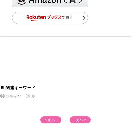
で買う
関連キーワード
水あそび
夏
< 前へ
次へ >