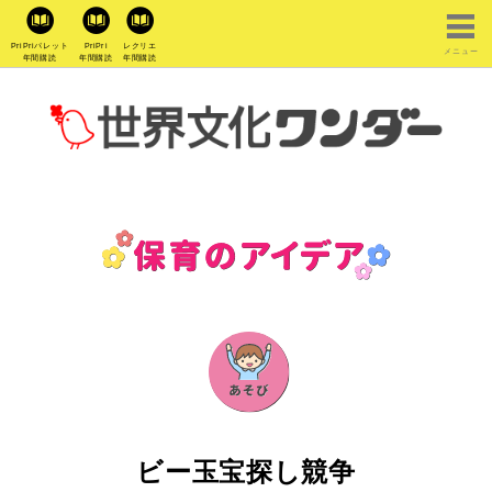
PriPriパレット
PriPri
レクリエ
メニュー
年間購読
年間購読
年間購読
ビー玉宝探し競争