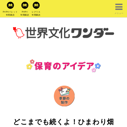
PriPriパレット
PriPri
レクリエ
メニュー
年間購読
年間購読
年間購読
どこまでも続くよ！ひまわり畑