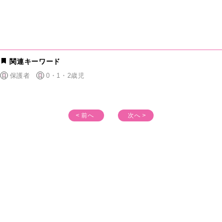
関連キーワード
保護者
0・1・2歳児
< 前へ
次へ >