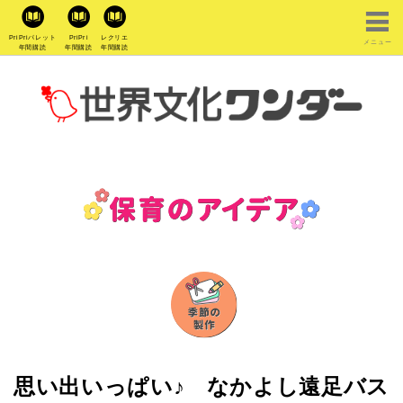
PriPriパレット
PriPri
レクリエ
メニュー
年間購読
年間購読
年間購読
思い出いっぱい♪ なかよし遠足バス