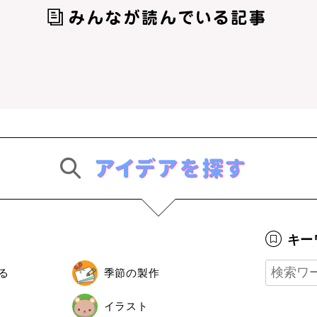
キー
る
季節の製作
イラスト