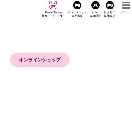
PriPriOnline
PriPriパレット
PriPri
レクリエ
メニュー
新サイトOPEN！
年間購読
年間購読
年間購読
オンラインショップ