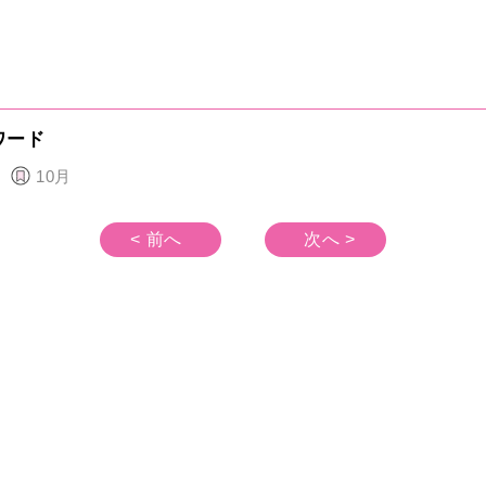
ワード
10月
< 前へ
次へ >