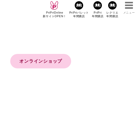
PriPriOnline
PriPriパレット
PriPri
レクリエ
メニュー
新サイトOPEN！
年間購読
年間購読
年間購読
オンラインショップ