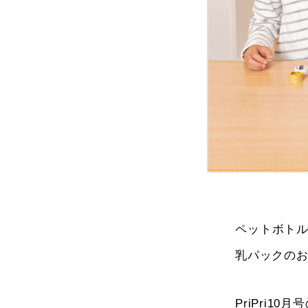
ペットボト
乳パックの
PriPri