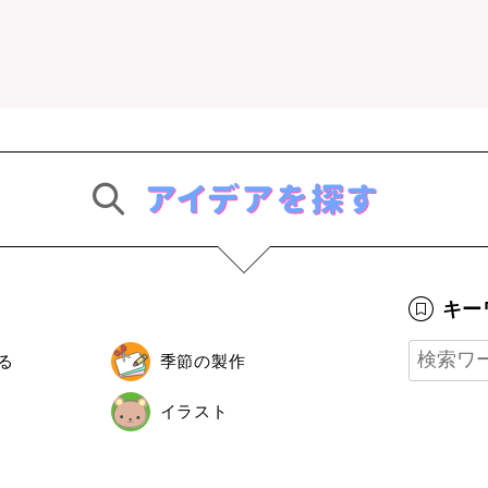
キー
る
季節の製作
イラスト