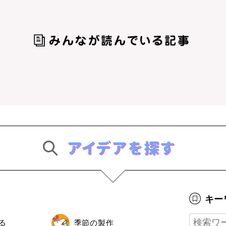
キー
る
季節の製作