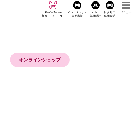
PriPriOnline
PriPriパレット
PriPri
レクリエ
メニュー
新サイトOPEN！
年間購読
年間購読
年間購読
オンラインショップ