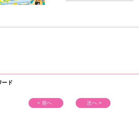
ワード
< 前へ
次へ >