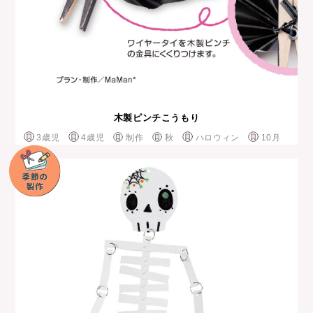
木製ピンチこうもり
3歳児
4歳児
制作
秋
ハロウィン
10月