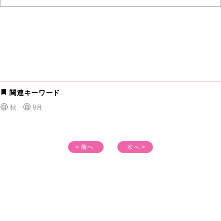
関連キーワード
秋
9月
< 前へ
次へ >