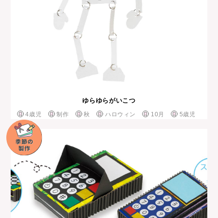
ゆらゆらがいこつ
4歳児
制作
秋
ハロウィン
10月
5歳児