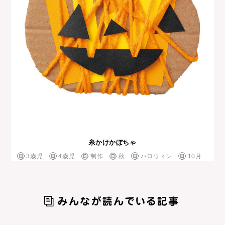
糸かけかぼちゃ
3歳児
4歳児
制作
秋
ハロウィン
10月