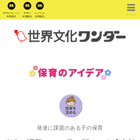
PriPriパレット
PriPri
レクリエ
メニュー
年間購読
年間購読
年間購読
発達に課題のある子の保育