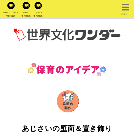
PriPriパレット
PriPri
レクリエ
メニュー
年間購読
年間購読
年間購読
あじさいの壁面＆置き飾り