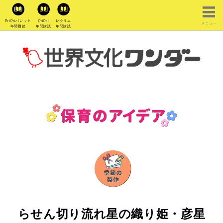
PriPriパレット
PriPri
レクリエ
メニュー
年間購読
年間購読
年間購読
らせん切り流れ星の織り姫・彦星