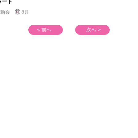
ワード
運動会
8月
< 前へ
次へ >