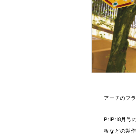
アーチのフ
PriPri
板などの製