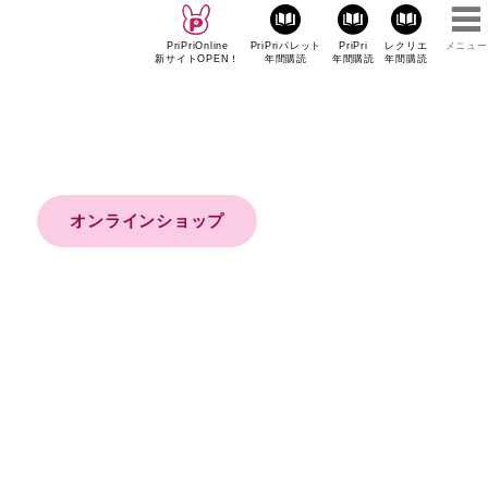
PriPriOnline
PriPriパレット
PriPri
レクリエ
メニュー
新サイトOPEN！
年間購読
年間購読
年間購読
オンラインショップ