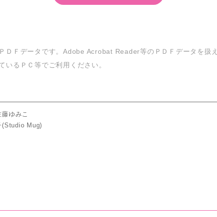
ＤＦデータです。Adobe Acrobat Reader等のＰＤＦデータを
ているＰＣ等でご利用ください。
佐藤ゆみこ
tudio Mug)