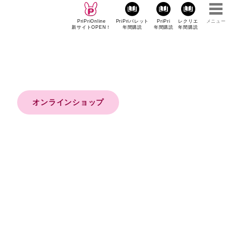
PriPriOnline
PriPriパレット
PriPri
レクリエ
メニュー
新サイトOPEN！
年間購読
年間購読
年間購読
オンラインショップ