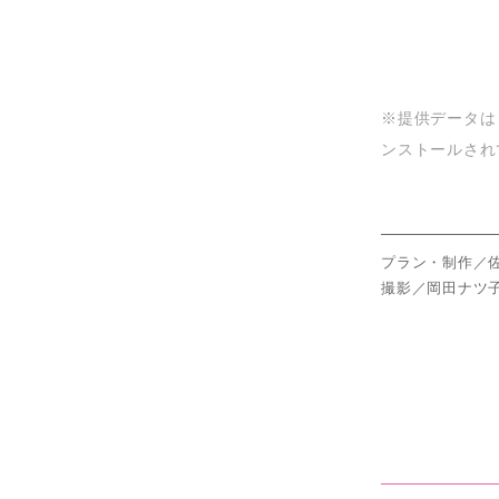
※提供データはＰ
ンストールされ
プラン・制作／
撮影／岡田ナツ子(S