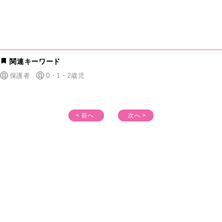
関連キーワード
保護者
0・1・2歳児
< 前へ
次へ >