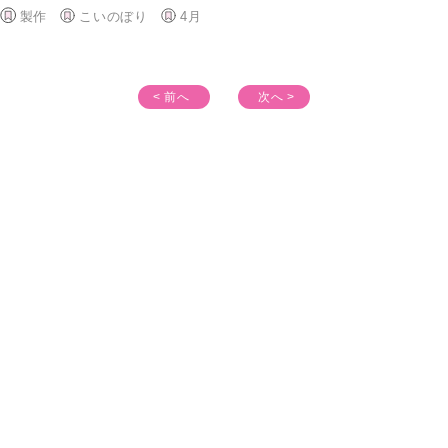
製作
こいのぼり
4月
< 前へ
次へ >