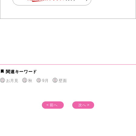
関連キーワード
お月見
秋
9月
壁面
< 前へ
次へ >