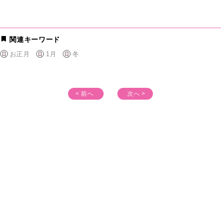
関連キーワード
お正月
1月
冬
< 前へ
次へ >