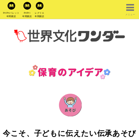
PriPriパレット
PriPri
レクリエ
メニュー
年間購読
年間購読
年間購読
今こそ、子どもに伝えたい伝承あそび