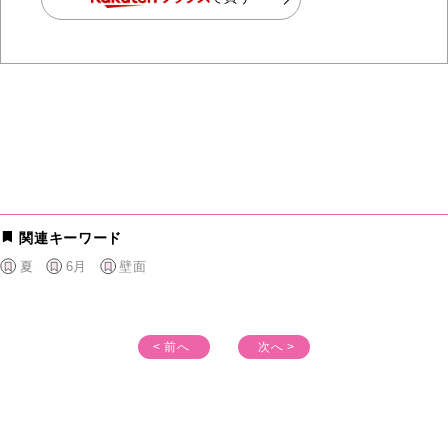
関連キーワード
夏
6月
壁面
< 前へ
次へ >