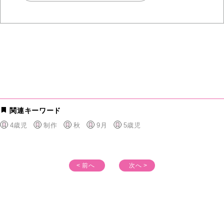
関連キーワード
4歳児
制作
秋
9月
5歳児
< 前へ
次へ >