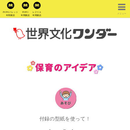
PriPriパレット
PriPri
レクリエ
メニュー
年間購読
年間購読
年間購読
付録の型紙を使って！