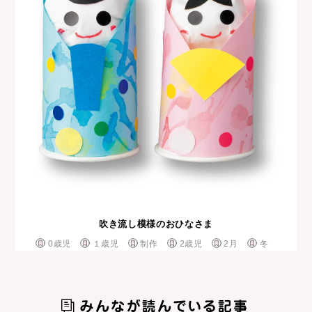
吹き流し模様のおひなさま
0歳児
１歳児
制作
2歳児
2月
冬