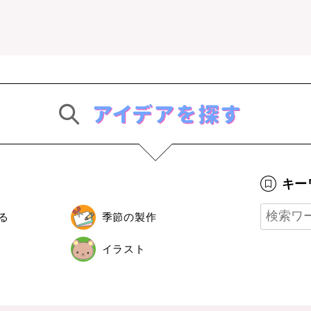
キー
る
季節の製作
イラスト