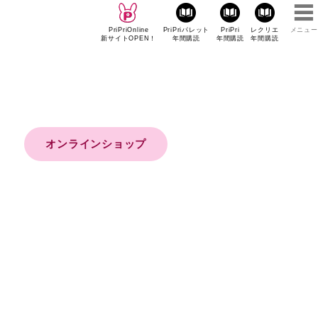
PriPriOnline
PriPriパレット
PriPri
レクリエ
メニュー
新サイトOPEN！
年間購読
年間購読
年間購読
オンラインショップ