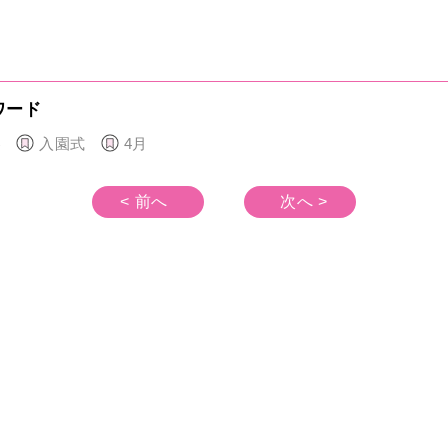
ワード
春
入園式
4月
< 前へ
次へ >