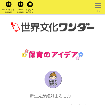
PriPriパレット
PriPri
レクリエ
メニュー
年間購読
年間購読
年間購読
新生児が絶対よろこぶ！