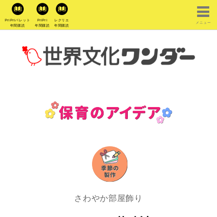
PriPriパレット
PriPri
レクリエ
メニュー
年間購読
年間購読
年間購読
さわやか部屋飾り