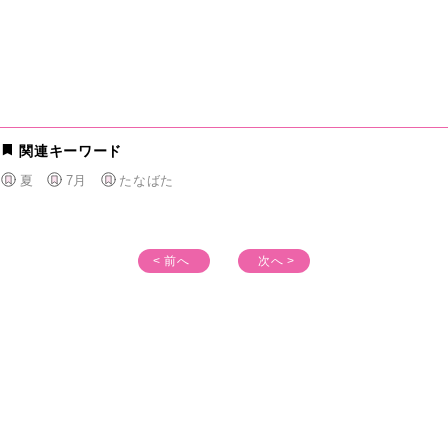
関連キーワード
夏
7月
たなばた
< 前へ
次へ >