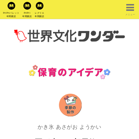
PriPriパレット
PriPri
レクリエ
メニュー
年間購読
年間購読
年間購読
かき氷 あさがお ようかい