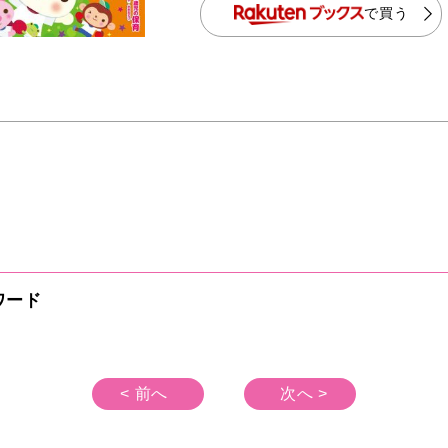
で買う
ワード
< 前へ
次へ >