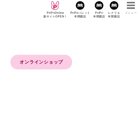
PriPriOnline
PriPriパレット
PriPri
レクリエ
メニュー
新サイトOPEN！
年間購読
年間購読
年間購読
オンラインショップ