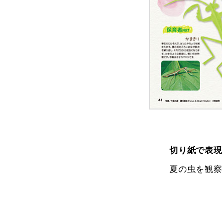
切り紙で表
夏の虫を観