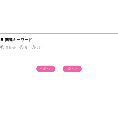
関連キーワード
運動会
夏
8月
< 前へ
次へ >