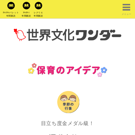
PriPriパレット
PriPri
レクリエ
メニュー
年間購読
年間購読
年間購読
目立ち度金メダル級！