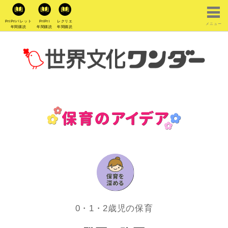
PriPriパレット
PriPri
レクリエ
メニュー
年間購読
年間購読
年間購読
0・1・2歳児の保育