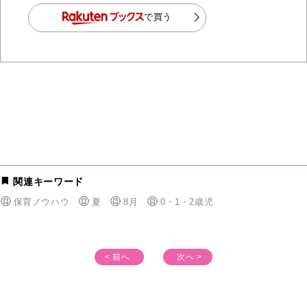
で買う
関連キーワード
保育ノウハウ
夏
8月
0・1・2歳児
< 前へ
次へ >