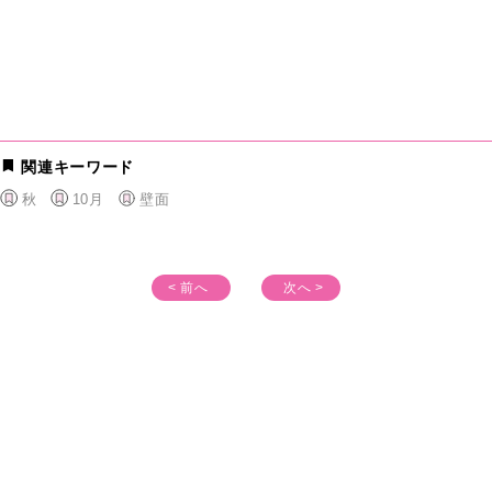
関連キーワード
秋
10月
壁面
< 前へ
次へ >