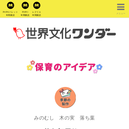
PriPriパレット
PriPri
レクリエ
メニュー
年間購読
年間購読
年間購読
みのむし 木の実 落ち葉