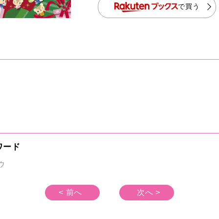
で買う
ワード
ウ
< 前へ
次へ >