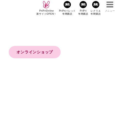
PriPriOnline
PriPriパレット
PriPri
レクリエ
メニュー
新サイトOPEN！
年間購読
年間購読
年間購読
オンラインショップ