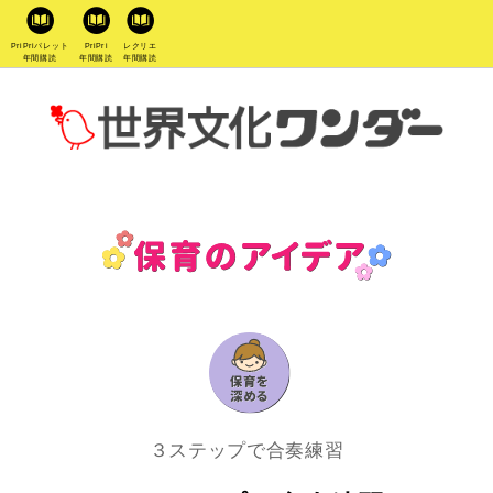
PriPriパレット
PriPri
レクリエ
年間購読
年間購読
年間購読
３ステップで合奏練習