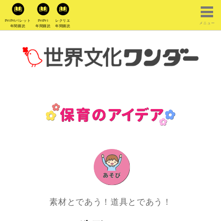
PriPriパレット
PriPri
レクリエ
メニュー
年間購読
年間購読
年間購読
素材とであう！道具とであう！