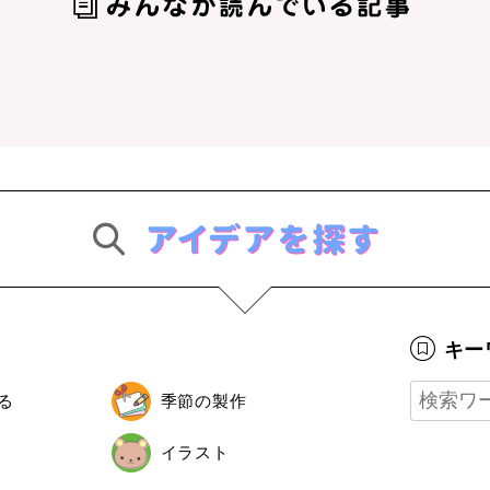
キー
る
季節の製作
イラスト