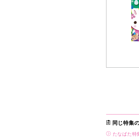
同じ特集
たなばた特