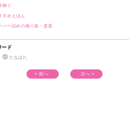
井飾り
すすめえほん
ーパー詰めの織り姫・彦星
ワード
たなばた
< 前へ
次へ >