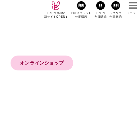
PriPriOnline
PriPriパレット
PriPri
レクリエ
メニュー
新サイトOPEN！
年間購読
年間購読
年間購読
オンラインショップ