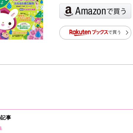
で買う
の記事
集