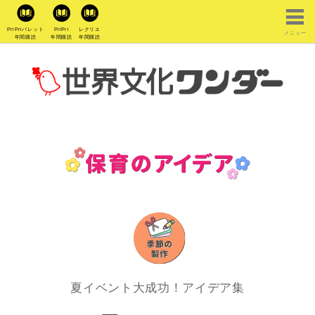
PriPriパレット
PriPri
レクリエ
メニュー
年間購読
年間購読
年間購読
夏イベント大成功！アイデア集