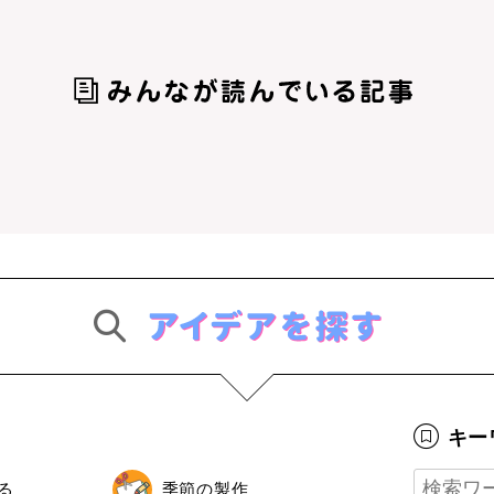
キー
る
季節の製作