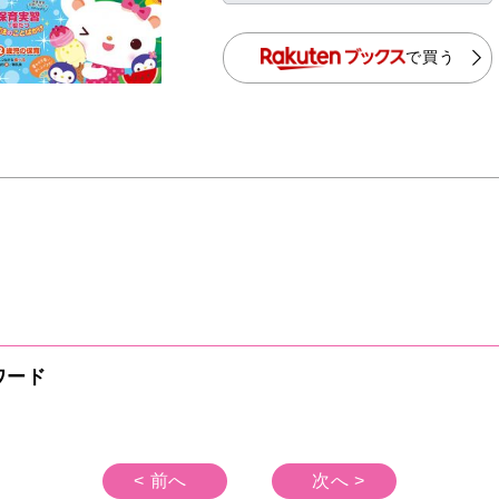
で買う
ワード
< 前へ
次へ >