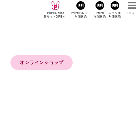
PriPriOnline
PriPriパレット
PriPri
レクリエ
メニュー
新サイトOPEN！
年間購読
年間購読
年間購読
オンラインショップ