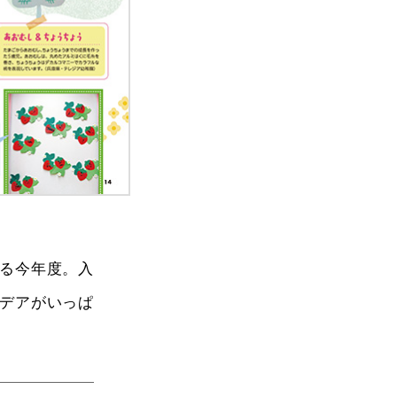
する今年度。入
デアがいっぱ