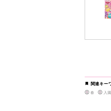
関連キー
春
入