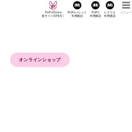
PriPriOnline
PriPriパレット
PriPri
レクリエ
メニュー
新サイトOPEN！
年間購読
年間購読
年間購読
オンラインショップ