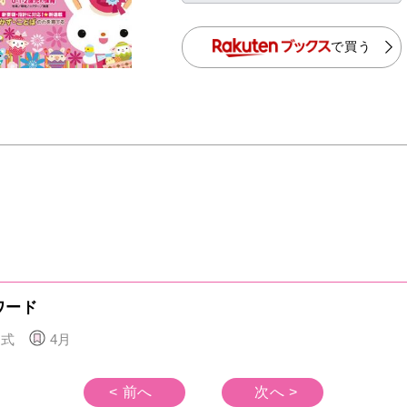
で買う
ワード
園式
4月
< 前へ
次へ >