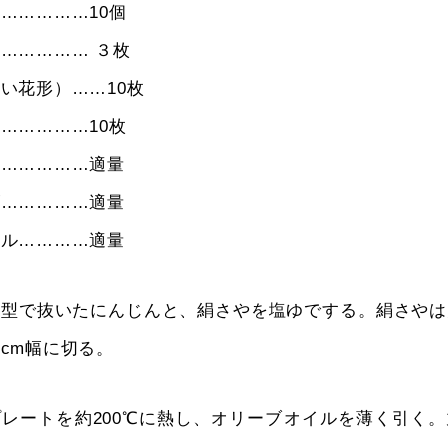
……………10個
…………… ３枚
い花形）……10枚
……………10枚
………………適量
ズ……………適量
イル…………適量
花型で抜いたにんじんと、絹さやを塩ゆでする。絹さやは
cm幅に切る。
レートを約200℃に熱し、オリーブオイルを薄く引く