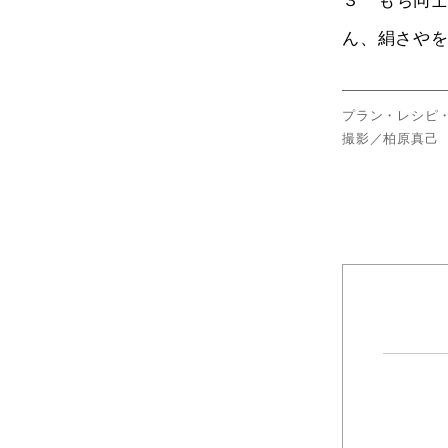
３ もち同
ん、絹さや
プラン・レシピ
撮影／柏原真己