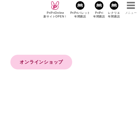
PriPriOnline
PriPriパレット
PriPri
レクリエ
メニュー
新サイトOPEN！
年間購読
年間購読
年間購読
オンラインショップ