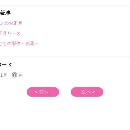
の記事
ポンのお正月
正月リース
どもの製作～絵馬～
ワード
1月
冬
< 前へ
次へ >