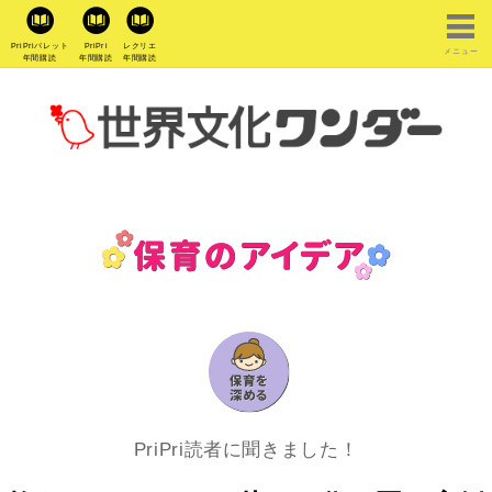
PriPriパレット
PriPri
レクリエ
メニュー
年間購読
年間購読
年間購読
PriPri読者に聞きました！