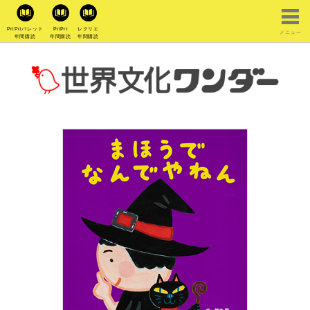
PriPriパレット
PriPri
レクリエ
メニュー
年間購読
年間購読
年間購読