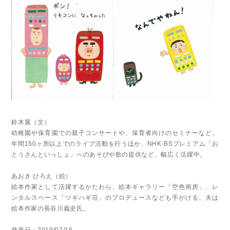
鈴木翼（文）
幼稚園や保育園での親子コンサートや、保育者向けのセミナーなど、
年間150ヶ所以上でのライブ活動を行うほか、NHK-BSプレミアム「お
とうさんといっしょ」へのあそびや歌の提供など、幅広く活躍中。
あおき ひろえ（絵）
絵本作家として活躍するかたわら、絵本ギャラリー「空色画房」、レ
ンタルスペース「ツギハギ荘」のプロデュースなども手がける。夫は
絵本作家の長谷川義史氏。
発売日：2019/07/16