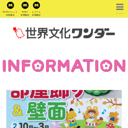
PriPriパレット
PriPri
レクリエ
メニュー
年間購読
年間購読
年間購読