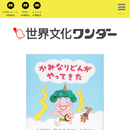
PriPriパレット
PriPri
レクリエ
メニュー
年間購読
年間購読
年間購読