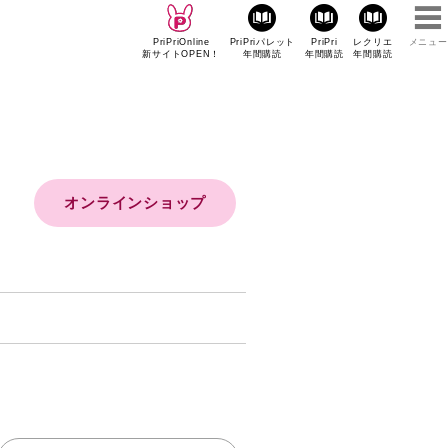
PriPriOnline
PriPriパレット
PriPri
レクリエ
メニュー
新サイトOPEN！
年間購読
年間購読
年間購読
オンラインショップ