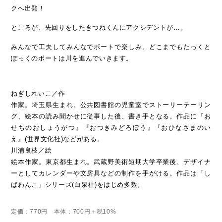
クへ出発！
ところが、先回りをしたきつねくんにアクシデントが…。
みんなで工夫してみんなでボートで楽しみ、どこまでもたっくと
ぽっくのボートは川を進んでいきます。
ねぎしれいこ／作
作家。埼玉県生まれ。公共図書館の児童室でストーリーテーリン
グ、絵本の読み聞かせに従事した後、書き手となる。作品に『お
せちのおしょうがつ』『おつきみどろぼう』『おひなさまのい
え』(世界文化社)などがある。
川浦良枝／絵
絵本作家。東京都生まれ。武蔵野美術短期大学卒業後、デザイナ
ーとしてカレンダーや文房具などの制作を手がける。作品は「し
ばわんこ」シリーズ(白泉社)をはじめ多数。
定価：770円 本体：700円＋税10%