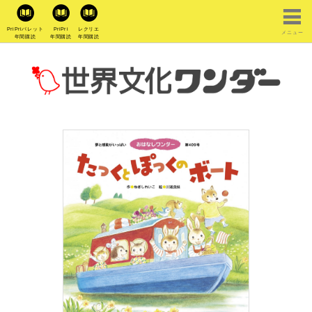
PriPriパレット
PriPri
レクリエ
メニュー
年間購読
年間購読
年間購読