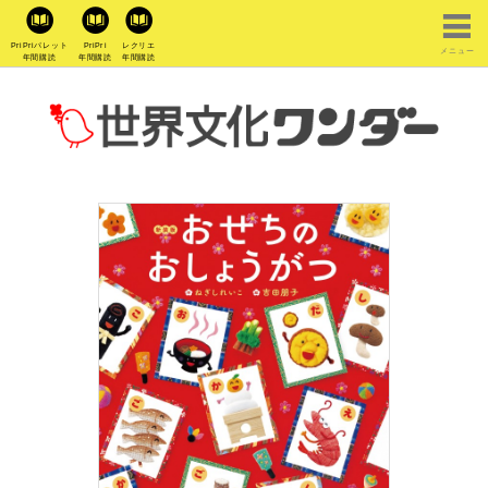
PriPriパレット
PriPri
レクリエ
メニュー
年間購読
年間購読
年間購読