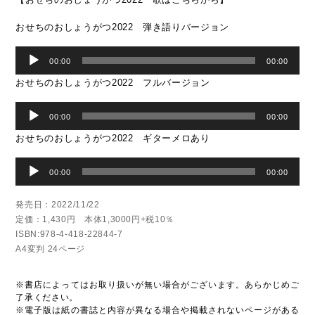
おせちのおしょうがつ2022 弾き語りバージョン
音
00:00
00:00
声
プ
おせちのおしょうがつ2022 フルバージョン
レ
音
ー
00:00
00:00
声
ヤ
プ
ー
おせちのおしょうがつ2022 ギターメロあり
レ
音
ー
00:00
00:00
声
ヤ
プ
ー
発売日：2022/11/22
レ
ー
定価：1,430円 本体1,3000円+税10％
ヤ
ISBN:978-4-418-22844-7
ー
A4変判 24ページ
※書店によってはお取り扱いが無い場合がございます。あらかじめご
了承ください。
※電子版は紙の書誌と内容が異なる場合や掲載されないページがある