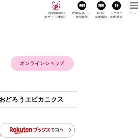
PriPriOnline
PriPriパレット
PriPri
レクリエ
メニュー
新サイトOPEN！
年間購読
年間購読
年間購読
オンラインショップ
おどろうエビカニクス
で買う