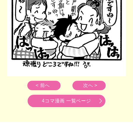
< 前へ
次へ >
4コマ漫画 一覧ページ