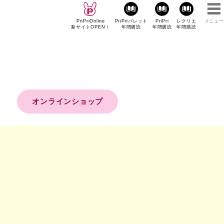
PriPriOnline
PriPriパレット
PriPri
レクリエ
メニュー
新サイトOPEN！
年間購読
年間購読
年間購読
オンラインショップ