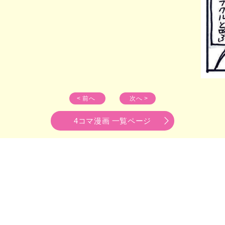
< 前へ
次へ >
4コマ漫画 一覧ページ