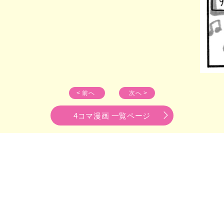
< 前へ
次へ >
4コマ漫画 一覧ページ