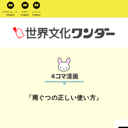
PriPriパレット
PriPri
レクリエ
年間購読
年間購読
年間購読
「雨ぐつの正しい使い方」