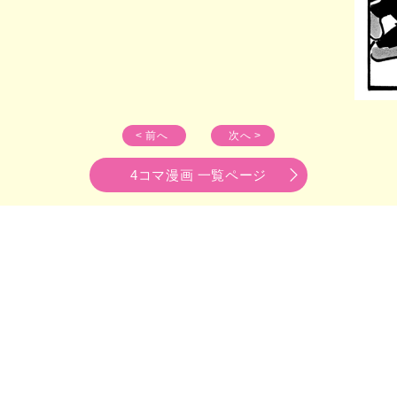
< 前へ
次へ >
4コマ漫画 一覧ページ