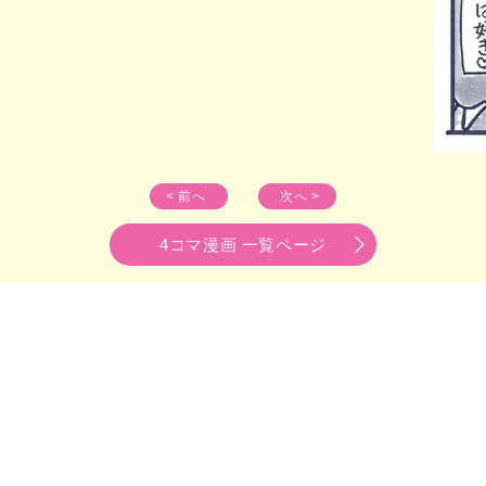
< 前へ
次へ >
4コマ漫画 一覧ページ