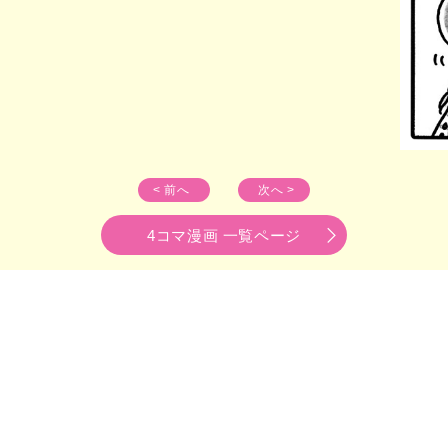
< 前へ
次へ >
4コマ漫画 一覧ページ