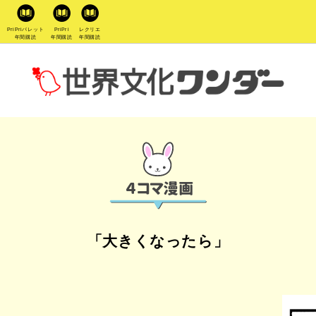
PriPriパレット
PriPri
レクリエ
年間購読
年間購読
年間購読
「大きくなったら」